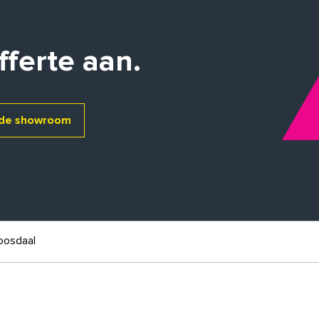
fferte aan.
de showroom
oosdaal