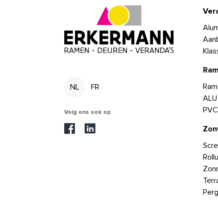
Ver
Alum
Aan
Klas
Ram
Ram
NL
FR
ALU
PVC
Volg ons ook op
Zon
Scr
Roll
Zonn
Terr
Perg