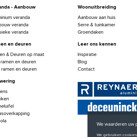
anda - Aanbouw
Woonuitbreiding
inium veranda
Aanbouw aan huis
bouw veranda
Serre & tuinkamer
sieke veranda
Groendaken
en en deuren
Leer ons kennen
en & Deuren op maat
Inspiratie
 ramen en deuren
Blog
 ramen en deuren
Contact
wering
eens
uiken
eluifel
asoverkapping
ola
We waarderen uw p
We gebruiken cookies