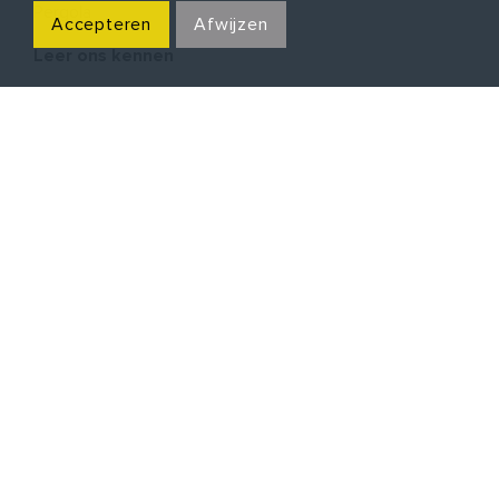
Pergola
Accepteren
Afwijzen
Leer ons kennen
Inspiratie
Blog
Contact