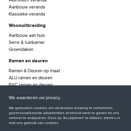
Aanbouw veranda
Klassieke veranda
Woonuitbreiding
Aanbouw aan huis
Serre & tuinkamer
Groendaken
Ramen en deuren
Ramen & Deuren op maat
ALU ramen en deuren
PVC ramen en deuren
Zonwering
We waarderen uw privacy
Screens
We gebruiken cookies om uw browse-ervaring te verbeteren,
Rolluiken
gepersonaliseerde advertenties of inhoud weer te geven en ons
verkeer te analyseren. Door op ‘Accepteren’ te klikken, stemt u in
Zonneluifel
met ons gebruik van cookies.
Terrasoverkapping