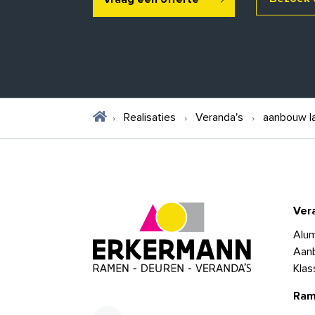
Realisaties
Veranda's
aanbouw la
Ver
Alum
Aan
Klas
Ram