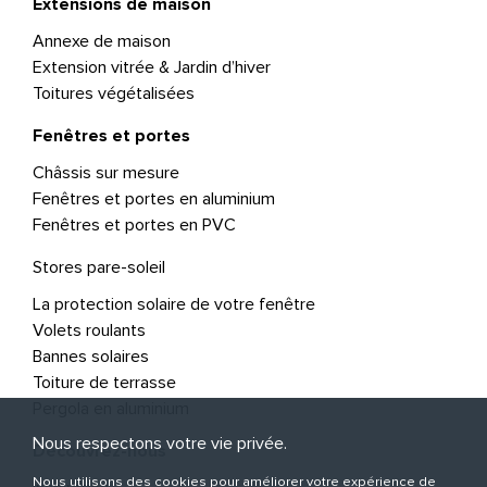
Extensions de maison
Annexe de maison
Extension vitrée & Jardin d’hiver
Toitures végétalisées
Fenêtres et portes
Châssis sur mesure
Fenêtres et portes en aluminium
Fenêtres et portes en PVC
Stores pare-soleil
La protection solaire de votre fenêtre
Volets roulants
Bannes solaires
Toiture de terrasse
Pergola en aluminium
Nous respectons votre vie privée.
Découvrez-nous
Nous utilisons des cookies pour améliorer votre expérience de