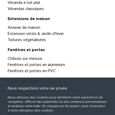
Véranda à toit plat
Vérandas classiques
Extensions de maison
Annexe de maison
Extension vitrée & Jardin d’hiver
Toitures végétalisées
Fenêtres et portes
Châssis sur mesure
Fenêtres et portes en aluminium
Fenêtres et portes en PVC
Stores pare-soleil
Nous respectons votre vie privée.
La protection solaire de votre fenêtre
Volets roulants
Nous utilisons des cookies pour améliorer votre expérience de
Bannes solaires
navigation, diffuser des publicités ou des contenus personnalisés
et analyser notre trafic. En cliquant sur 'Accepter', vous consentez
Toiture de terrasse
à notre utilisation des cookies.
Pergola en aluminium